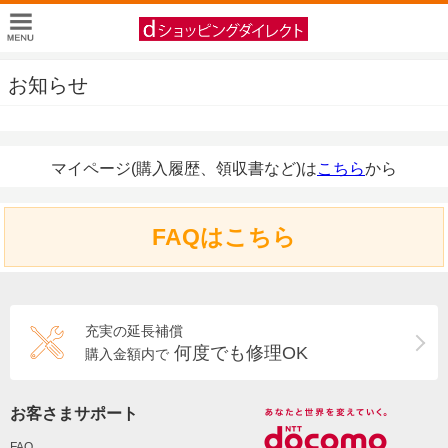
お知らせ
マイページ(購入履歴、領収書など)は
こちら
から
FAQはこちら
充実の延長補償
何度でも修理OK
購入金額内で
お客さまサポート
FAQ