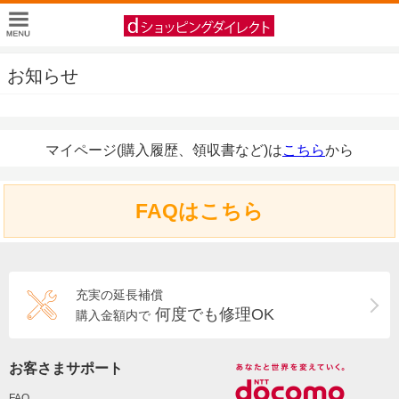
お知らせ
マイページ(購入履歴、領収書など)は
こちら
から
FAQはこちら
充実の延長補償
何度でも修理OK
購入金額内で
お客さまサポート
FAQ