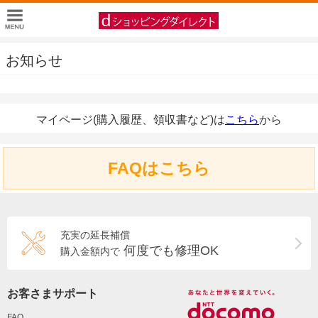
お知らせ
マイページ(購入履歴、領収書など)は
こちら
から
FAQはこちら
充実の延長補償
何度でも修理OK
購入金額内で
お客さまサポート
FAQ