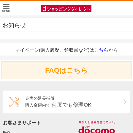
お知らせ
マイページ(購入履歴、領収書など)は
こちら
から
FAQはこちら
充実の延長補償
何度でも修理OK
購入金額内で
お客さまサポート
FAQ