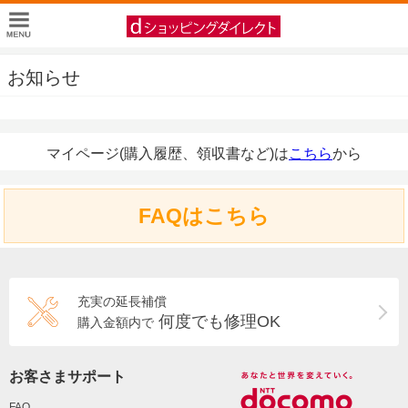
お知らせ
マイページ(購入履歴、領収書など)は
こちら
から
FAQはこちら
充実の延長補償
何度でも修理OK
購入金額内で
お客さまサポート
FAQ