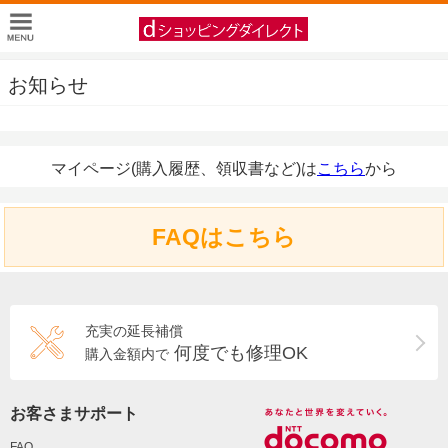
お知らせ
マイページ(購入履歴、領収書など)は
こちら
から
FAQはこちら
充実の延長補償
何度でも修理OK
購入金額内で
お客さまサポート
FAQ