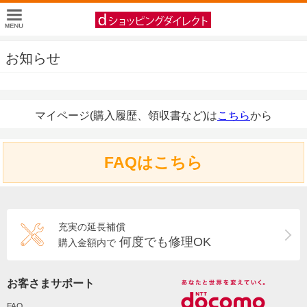
お知らせ
マイページ(購入履歴、領収書など)は
こちら
から
FAQはこちら
充実の延長補償
何度でも修理OK
購入金額内で
お客さまサポート
FAQ