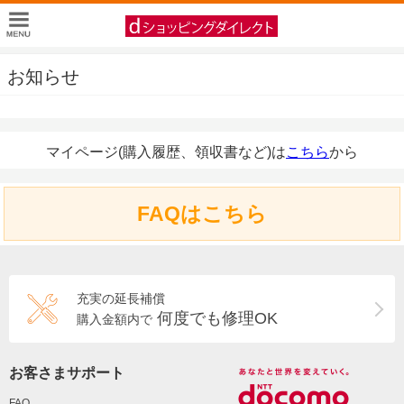
お知らせ
マイページ(購入履歴、領収書など)は
こちら
から
FAQはこちら
充実の延長補償
何度でも修理OK
購入金額内で
お客さまサポート
FAQ