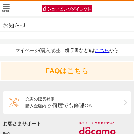
お知らせ
マイページ(購入履歴、領収書など)は
こちら
から
FAQはこちら
充実の延長補償
何度でも修理OK
購入金額内で
お客さまサポート
FAQ