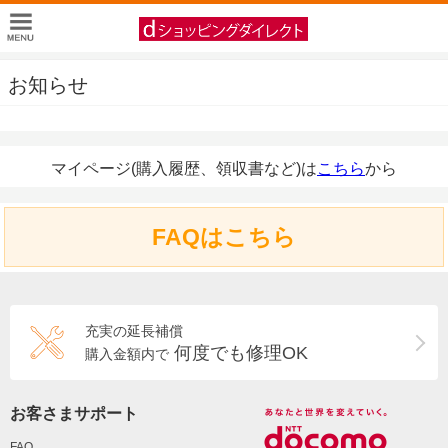
お知らせ
マイページ(購入履歴、領収書など)は
こちら
から
FAQはこちら
充実の延長補償
何度でも修理OK
購入金額内で
お客さまサポート
FAQ