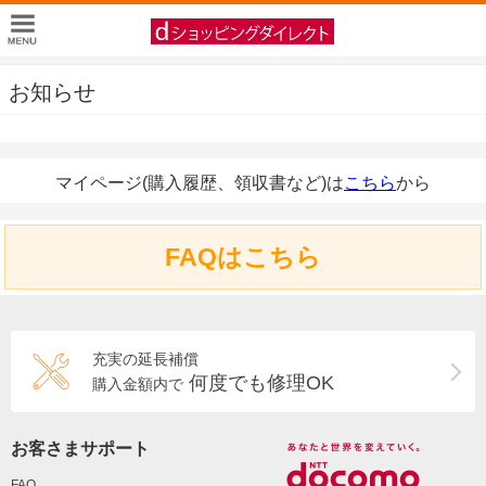
お知らせ
マイページ(購入履歴、領収書など)は
こちら
から
FAQはこちら
充実の延長補償
何度でも修理OK
購入金額内で
お客さまサポート
FAQ