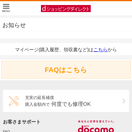
お知らせ
マイページ(購入履歴、領収書など)は
こちら
から
FAQはこちら
充実の延長補償
何度でも修理OK
購入金額内で
お客さまサポート
FAQ