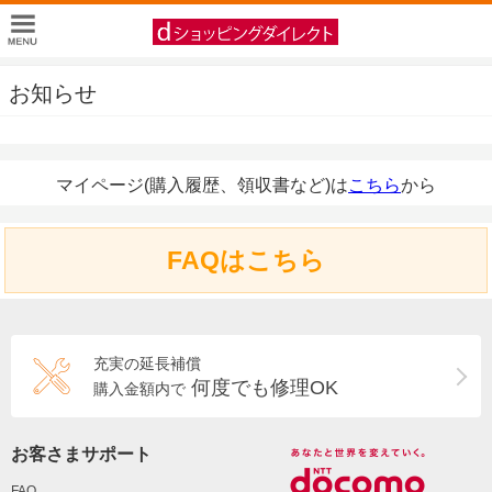
お知らせ
マイページ(購入履歴、領収書など)は
こちら
から
FAQはこちら
充実の延長補償
何度でも修理OK
購入金額内で
お客さまサポート
FAQ