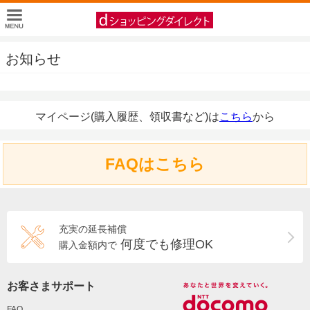
お知らせ
マイページ(購入履歴、領収書など)は
こちら
から
FAQはこちら
充実の延長補償
何度でも修理OK
購入金額内で
お客さまサポート
FAQ