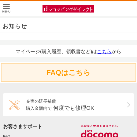
お知らせ
マイページ(購入履歴、領収書など)は
こちら
から
FAQはこちら
充実の延長補償
何度でも修理OK
購入金額内で
お客さまサポート
FAQ