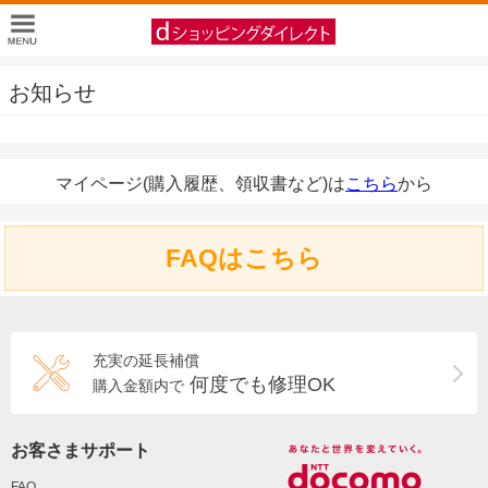
お知らせ
マイページ(購入履歴、領収書など)は
こちら
から
FAQはこちら
充実の延長補償
何度でも修理OK
購入金額内で
お客さまサポート
FAQ