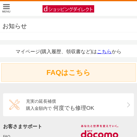
お知らせ
マイページ(購入履歴、領収書など)は
こちら
から
FAQはこちら
充実の延長補償
何度でも修理OK
購入金額内で
お客さまサポート
FAQ