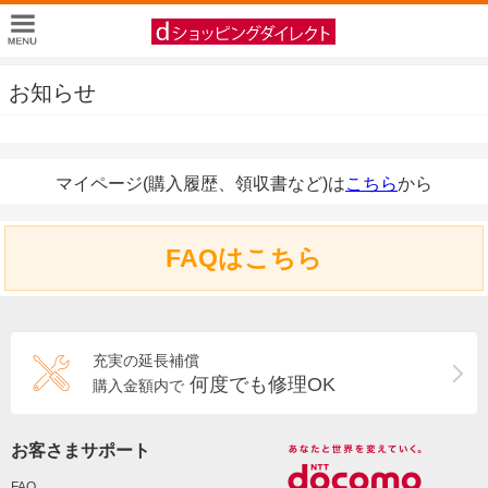
お知らせ
マイページ(購入履歴、領収書など)は
こちら
から
FAQはこちら
充実の延長補償
何度でも修理OK
購入金額内で
お客さまサポート
FAQ