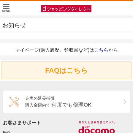
お知らせ
マイページ(購入履歴、領収書など)は
こちら
から
FAQはこちら
充実の延長補償
何度でも修理OK
購入金額内で
お客さまサポート
FAQ