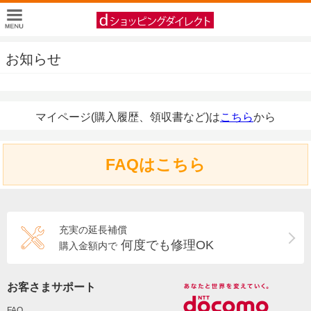
お知らせ
マイページ(購入履歴、領収書など)は
こちら
から
FAQはこちら
充実の延長補償
何度でも修理OK
購入金額内で
お客さまサポート
FAQ