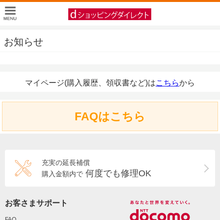
お知らせ
マイページ(購入履歴、領収書など)は
こちら
から
FAQはこちら
充実の延長補償
何度でも修理OK
購入金額内で
お客さまサポート
FAQ