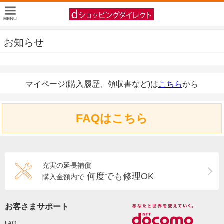
お知らせ
マイページ(購入履歴、領収書など)は
こちら
から
FAQはこちら
充実の延長補償
何度でも修理OK
購入金額内で
お客さまサポート
FAQ