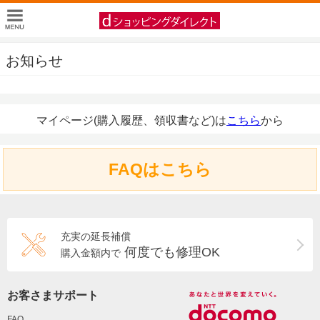
お知らせ
マイページ(購入履歴、領収書など)は
こちら
から
FAQはこちら
充実の延長補償
何度でも修理OK
購入金額内で
お客さまサポート
FAQ