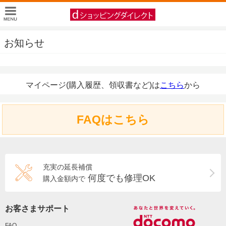
お知らせ
マイページ(購入履歴、領収書など)は
こちら
から
FAQはこちら
充実の延長補償
何度でも修理OK
購入金額内で
お客さまサポート
FAQ