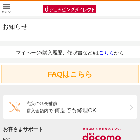
お知らせ
マイページ(購入履歴、領収書など)は
こちら
から
FAQはこちら
充実の延長補償
何度でも修理OK
購入金額内で
お客さまサポート
FAQ