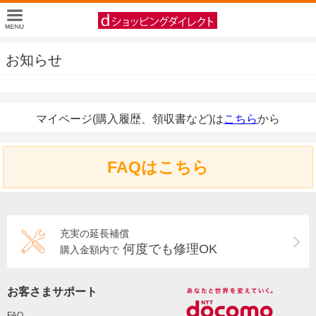
お知らせ
マイページ(購入履歴、領収書など)は
こちら
から
FAQはこちら
充実の延長補償
何度でも修理OK
購入金額内で
お客さまサポート
FAQ