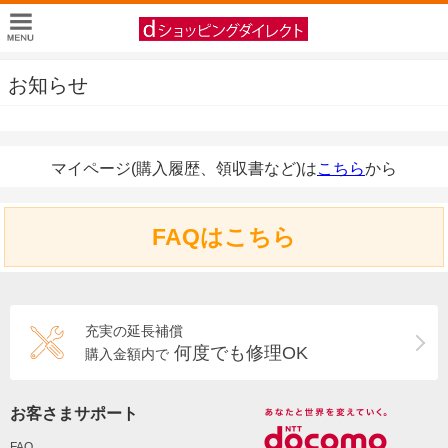
お知らせ
マイページ(購入履歴、領収書など)は
こちら
から
FAQはこちら
充実の延長補償
何度でも修理OK
購入金額内で
お客さまサポート
FAQ