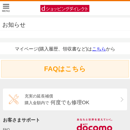
お知らせ
マイページ(購入履歴、領収書など)は
こちら
から
FAQはこちら
充実の延長補償
何度でも修理OK
購入金額内で
お客さまサポート
FAQ