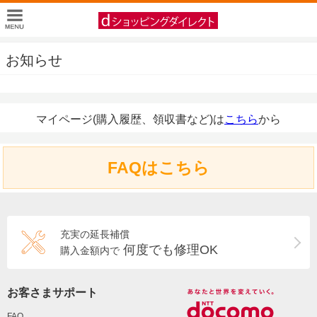
お知らせ
マイページ(購入履歴、領収書など)は
こちら
から
FAQはこちら
充実の延長補償
何度でも修理OK
購入金額内で
お客さまサポート
FAQ