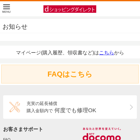
お知らせ
マイページ(購入履歴、領収書など)は
こちら
から
FAQはこちら
充実の延長補償
何度でも修理OK
購入金額内で
お客さまサポート
FAQ