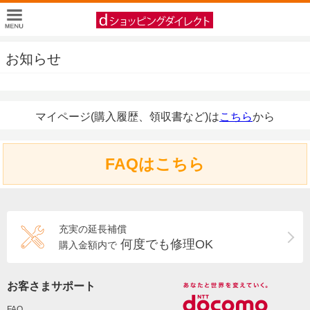
お知らせ
マイページ(購入履歴、領収書など)は
こちら
から
FAQはこちら
充実の延長補償
何度でも修理OK
購入金額内で
お客さまサポート
FAQ