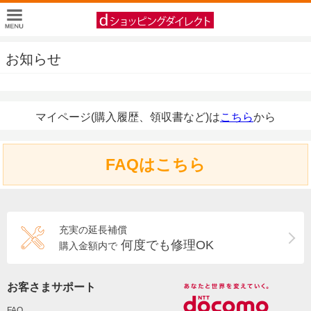
お知らせ
マイページ(購入履歴、領収書など)は
こちら
から
FAQはこちら
充実の延長補償
何度でも修理OK
購入金額内で
お客さまサポート
FAQ