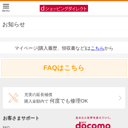
お知らせ
マイページ(購入履歴、領収書など)は
こちら
から
FAQはこちら
充実の延長補償
何度でも修理OK
購入金額内で
お客さまサポート
FAQ