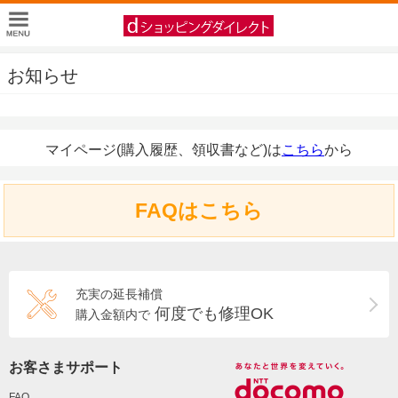
お知らせ
マイページ(購入履歴、領収書など)は
こちら
から
FAQはこちら
充実の延長補償
何度でも修理OK
購入金額内で
お客さまサポート
FAQ