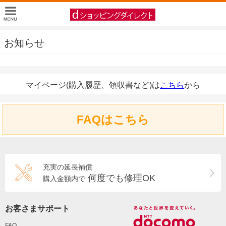
お知らせ
マイページ(購入履歴、領収書など)は
こちら
から
FAQはこちら
充実の延長補償
何度でも修理OK
購入金額内で
お客さまサポート
FAQ