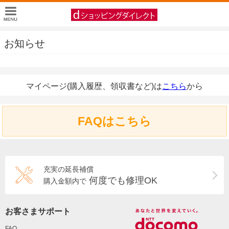
お知らせ
マイページ(購入履歴、領収書など)は
こちら
から
FAQはこちら
充実の延長補償
何度でも修理OK
購入金額内で
お客さまサポート
FAQ