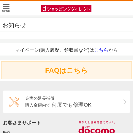
お知らせ
マイページ(購入履歴、領収書など)は
こちら
から
FAQはこちら
充実の延長補償
何度でも修理OK
購入金額内で
お客さまサポート
FAQ