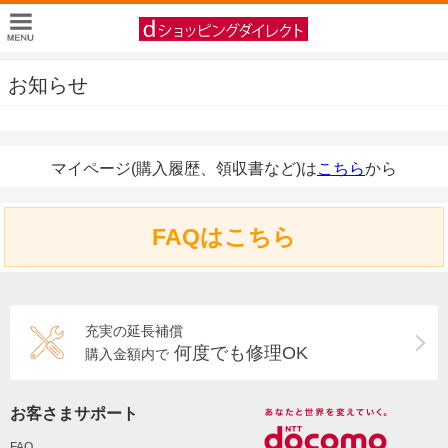
お知らせ
マイページ(購入履歴、領収書など)は
こちら
から
FAQはこちら
充実の延長補償
何度でも修理OK
購入金額内で
お客さまサポート
FAQ