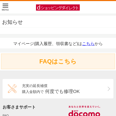
お知らせ
マイページ(購入履歴、領収書など)は
こちら
から
FAQはこちら
充実の延長補償
何度でも修理OK
購入金額内で
お客さまサポート
FAQ