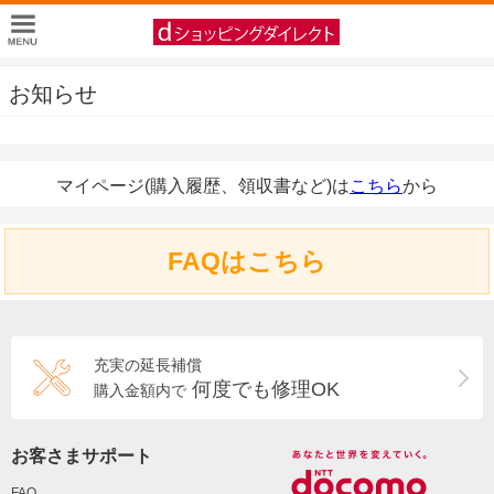
お知らせ
マイページ(購入履歴、領収書など)は
こちら
から
FAQはこちら
充実の延長補償
何度でも修理OK
購入金額内で
お客さまサポート
FAQ