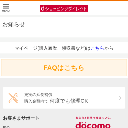
お知らせ
マイページ(購入履歴、領収書など)は
こちら
から
FAQはこちら
充実の延長補償
何度でも修理OK
購入金額内で
お客さまサポート
FAQ