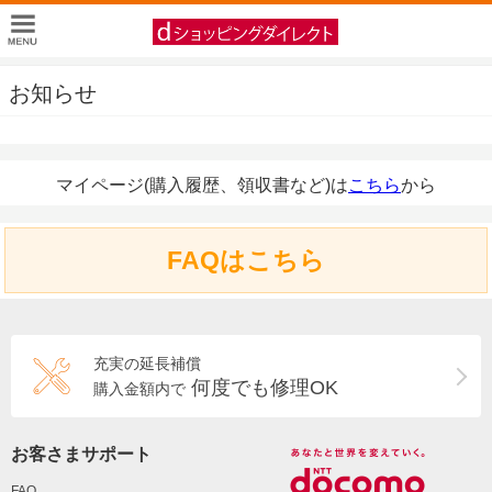
お知らせ
マイページ(購入履歴、領収書など)は
こちら
から
FAQはこちら
充実の延長補償
何度でも修理OK
購入金額内で
お客さまサポート
FAQ