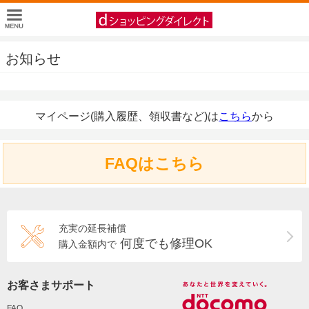
お知らせ
マイページ(購入履歴、領収書など)は
こちら
から
FAQはこちら
充実の延長補償
何度でも修理OK
購入金額内で
お客さまサポート
FAQ