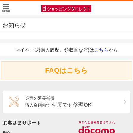
お知らせ
マイページ(購入履歴、領収書など)は
こちら
から
FAQはこちら
充実の延長補償
何度でも修理OK
購入金額内で
お客さまサポート
FAQ