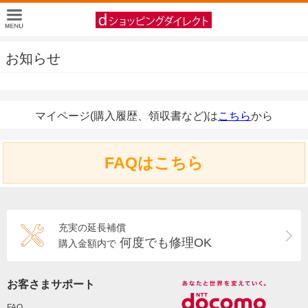
お知らせ
マイページ(購入履歴、領収書など)は
こちら
から
FAQはこちら
充実の延長補償
何度でも修理OK
購入金額内で
お客さまサポート
FAQ