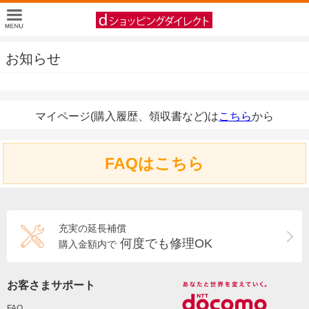
お知らせ
マイページ(購入履歴、領収書など)は
こちら
から
FAQはこちら
充実の延長補償
何度でも修理OK
購入金額内で
お客さまサポート
FAQ