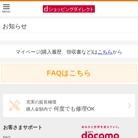
お知らせ
マイページ(購入履歴、領収書など)は
こちら
から
FAQはこちら
充実の延長補償
何度でも修理OK
購入金額内で
お客さまサポート
FAQ