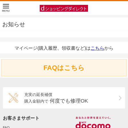
お知らせ
マイページ(購入履歴、領収書など)は
こちら
から
FAQはこちら
充実の延長補償
何度でも修理OK
購入金額内で
お客さまサポート
FAQ