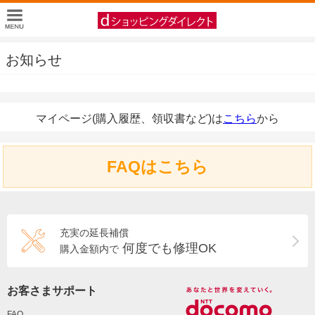
お知らせ
マイページ(購入履歴、領収書など)は
こちら
から
FAQはこちら
充実の延長補償
何度でも修理OK
購入金額内で
お客さまサポート
FAQ