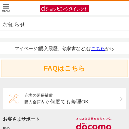
お知らせ
マイページ(購入履歴、領収書など)は
こちら
から
FAQはこちら
充実の延長補償
何度でも修理OK
購入金額内で
お客さまサポート
FAQ